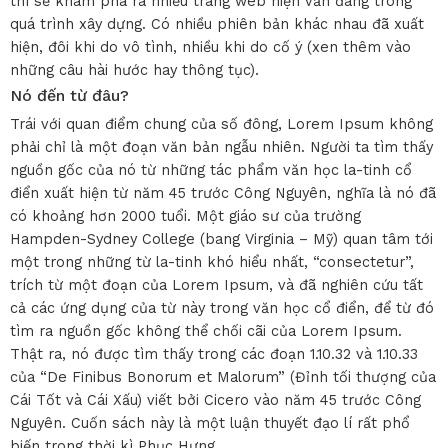
thì sẽ khám phá ra nhiều trang web hiện vẫn đang trong
quá trình xây dựng. Có nhiều phiên bản khác nhau đã xuất
hiện, đôi khi do vô tình, nhiều khi do cố ý (xen thêm vào
những câu hài hước hay thông tục).
Nó đến từ đâu?
Trái với quan điểm chung của số đông, Lorem Ipsum không
phải chỉ là một đoạn văn bản ngẫu nhiên. Người ta tìm thấy
nguồn gốc của nó từ những tác phẩm văn học la-tinh cổ
điển xuất hiện từ năm 45 trước Công Nguyên, nghĩa là nó đã
có khoảng hơn 2000 tuổi. Một giáo sư của trường
Hampden-Sydney College (bang Virginia – Mỹ) quan tâm tới
một trong những từ la-tinh khó hiểu nhất, “consectetur”,
trích từ một đoạn của Lorem Ipsum, và đã nghiên cứu tất
cả các ứng dụng của từ này trong văn học cổ điển, để từ đó
tìm ra nguồn gốc không thể chối cãi của Lorem Ipsum.
Thật ra, nó được tìm thấy trong các đoạn 1.10.32 và 1.10.33
của “De Finibus Bonorum et Malorum” (Đỉnh tối thượng của
Cái Tốt và Cái Xấu) viết bởi Cicero vào năm 45 trước Công
Nguyên. Cuốn sách này là một luận thuyết đạo lí rất phổ
biến trong thời kì Phục Hưng.