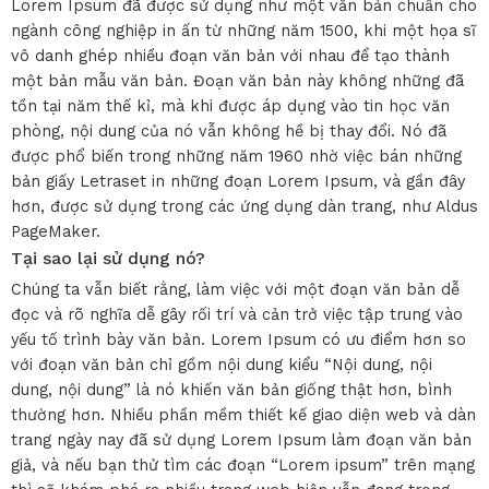
Lorem Ipsum đã được sử dụng như một văn bản chuẩn cho
ngành công nghiệp in ấn từ những năm 1500, khi một họa sĩ
vô danh ghép nhiều đoạn văn bản với nhau để tạo thành
một bản mẫu văn bản. Đoạn văn bản này không những đã
tồn tại năm thế kỉ, mà khi được áp dụng vào tin học văn
phòng, nội dung của nó vẫn không hề bị thay đổi. Nó đã
được phổ biến trong những năm 1960 nhờ việc bán những
bản giấy Letraset in những đoạn Lorem Ipsum, và gần đây
hơn, được sử dụng trong các ứng dụng dàn trang, như Aldus
PageMaker.
Tại sao lại sử dụng nó?
Chúng ta vẫn biết rằng, làm việc với một đoạn văn bản dễ
đọc và rõ nghĩa dễ gây rối trí và cản trở việc tập trung vào
yếu tố trình bày văn bản. Lorem Ipsum có ưu điểm hơn so
với đoạn văn bản chỉ gồm nội dung kiểu “Nội dung, nội
dung, nội dung” là nó khiến văn bản giống thật hơn, bình
thường hơn. Nhiều phần mềm thiết kế giao diện web và dàn
trang ngày nay đã sử dụng Lorem Ipsum làm đoạn văn bản
giả, và nếu bạn thử tìm các đoạn “Lorem ipsum” trên mạng