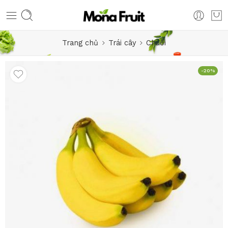
Trang chủ
Trái cây
Chuối
-20%