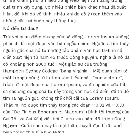
thì sẽ khám phá ra nhiều trang web hiện vẫn đang trong
quá trình xây dựng. Có nhiều phiên bản khác nhau đã xuất
hiện, đôi khi do vô tình, nhiều khi do cố ý (xen thêm vào
những câu hài hước hay thông tục).
Nó đến từ đâu?
Trái với quan điểm chung của số đông, Lorem Ipsum không
phải chỉ là một đoạn văn bản ngẫu nhiên. Người ta tìm thấy
nguồn gốc của nó từ những tác phẩm văn học la-tinh cổ
điển xuất hiện từ năm 45 trước Công Nguyên, nghĩa là nó đã
có khoảng hơn 2000 tuổi. Một giáo sư của trường
Hampden-Sydney College (bang Virginia – Mỹ) quan tâm tới
một trong những từ la-tinh khó hiểu nhất, “consectetur”,
trích từ một đoạn của Lorem Ipsum, và đã nghiên cứu tất
cả các ứng dụng của từ này trong văn học cổ điển, để từ đó
tìm ra nguồn gốc không thể chối cãi của Lorem Ipsum.
Thật ra, nó được tìm thấy trong các đoạn 1.10.32 và 1.10.33
của “De Finibus Bonorum et Malorum” (Đỉnh tối thượng của
Cái Tốt và Cái Xấu) viết bởi Cicero vào năm 45 trước Công
Nguyên. Cuốn sách này là một luận thuyết đạo lí rất phổ
biến trong thời kì Phục Hưng.