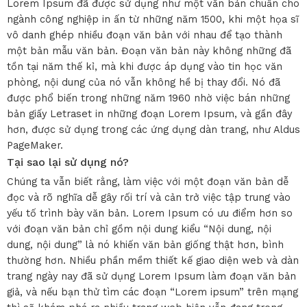
Lorem Ipsum đã được sử dụng như một văn bản chuẩn cho
ngành công nghiệp in ấn từ những năm 1500, khi một họa sĩ
vô danh ghép nhiều đoạn văn bản với nhau để tạo thành
một bản mẫu văn bản. Đoạn văn bản này không những đã
tồn tại năm thế kỉ, mà khi được áp dụng vào tin học văn
phòng, nội dung của nó vẫn không hề bị thay đổi. Nó đã
được phổ biến trong những năm 1960 nhờ việc bán những
bản giấy Letraset in những đoạn Lorem Ipsum, và gần đây
hơn, được sử dụng trong các ứng dụng dàn trang, như Aldus
PageMaker.
Tại sao lại sử dụng nó?
Chúng ta vẫn biết rằng, làm việc với một đoạn văn bản dễ
đọc và rõ nghĩa dễ gây rối trí và cản trở việc tập trung vào
yếu tố trình bày văn bản. Lorem Ipsum có ưu điểm hơn so
với đoạn văn bản chỉ gồm nội dung kiểu “Nội dung, nội
dung, nội dung” là nó khiến văn bản giống thật hơn, bình
thường hơn. Nhiều phần mềm thiết kế giao diện web và dàn
trang ngày nay đã sử dụng Lorem Ipsum làm đoạn văn bản
giả, và nếu bạn thử tìm các đoạn “Lorem ipsum” trên mạng